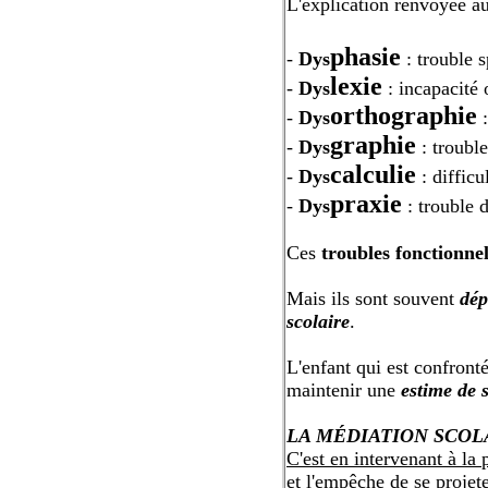
L'explication renvoyée au
phasie
-
Dys
: trouble 
lexie
-
Dys
: incapacité 
orthographie
-
Dys
:
graphie
-
Dys
: trouble
calculie
-
Dys
: difficu
praxie
-
Dys
: trouble d
Ces
troubles fonctionne
Mais ils sont souvent
dép
scolaire
.
L'enfant qui est confront
maintenir une
estime de 
LA MÉDIATION SCOL
C'est en intervenant à la 
et l'empêche de se projete