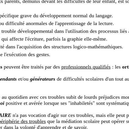
x parents, démunis devant les difficultés de leur enfant, est
spécifique grave du développement normal du langage.
ou difficulté anormales de l'apprentissage de la lecture.
 trouble développemental dans l'utilisation des processus liés à
 qui affecte l'écriture, parfois la graphie elle-même.
lté dans l'acquisition des structures logico-mathémathiques.
e l'exécution des gestes.
ls
peuvent être traités par des
professionnels qualifiés
: les
ort
endants
et/ou
générateurs
de difficultés scolaires d'un tout 
é au quotidien avec ces troubles subit de lourds préjudices m
soi
positive et avérée lorsque ses "inhabiletés" sont systémati
AIRE
n'a pas vocation d'agir sur ces troubles, mais elle peut 
périphérie des troubles
que la médiation scolaire peut opérer s
r dans la volonté d'apprendre et de savoir.