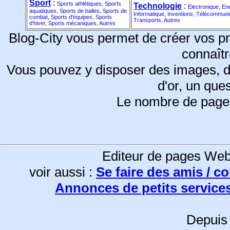
Sport
:
Sports athlétiques
,
Sports
Technologie
:
Electronique
,
Ene
aquatiques
,
Sports de balles
,
Sports de
Informatique
,
Inventions
,
Télécommuni
combat
,
Sports d'équipes
,
Sports
Transports
,
Autres
d'hiver
,
Sports mécaniques
,
Autres
Blog-City vous permet de créer vos pr
connaîtr
Vous pouvez y disposer des images, d
d'or, un ques
Le nombre de pages e
Editeur de pages Web
voir aussi :
Se faire des amis / 
Annonces de petits services/
Depuis 