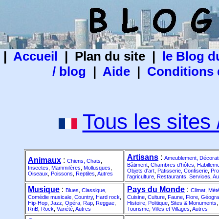
|
Accueil
| Plan du site |
le Blog 
/ blog
|
Aide
|
Conditions d
Tous les sites
Artisans
:
Ameublement, Décorat
Animaux
:
Chiens, Chats
,
Bâtiment
,
Chambres d'hôtes
,
Habillem
Insectes
,
Mammifères
,
Mollusques
,
Objets d'art
,
Patisserie, Confiserie
,
Pro
Oiseaux
,
Poissons
,
Reptiles
,
Autres
l'agriculture
,
Restaurants
,
Services
,
Au
Musique
:
Pays du Monde
:
Blues
,
Classique
,
Climat, Mét
Comédie musicale
,
Country
,
Hard rock
,
Cuisine
,
Culture
,
Faune, Flore
,
Géogra
Hip-Hop
,
Jazz
,
Opéra
,
Rap
,
Reggae
,
Histoire
,
Politique
,
Sites & Monuments
,
RnB
,
Rock
,
Variété
,
Autres
Tourisme
,
Villes et Villages
,
Autres