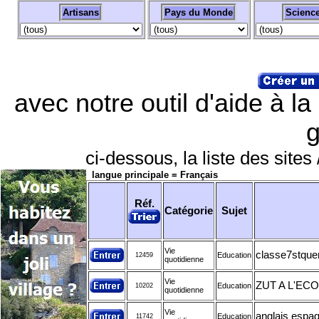
Artisans
Pays du Monde
Scienc
avec notre outil d'aide à l
g
ci-dessous, la liste des sites 
langue principale = Français
Réf.
Catégorie
Sujet
Vie
classe7stque
Education
12459
quotidienne
Vie
ZUT A L'EC
Education
10202
quotidienne
Vie
anglais espagn
Education
11742