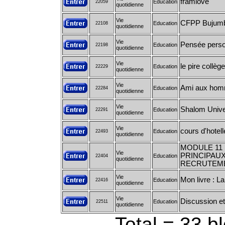
framlove
Education
22059
quotidienne
Vie
CFPP Bujum
Education
22108
quotidienne
Vie
Pensée perso
Education
22198
quotidienne
Vie
le pire collèg
Education
22229
quotidienne
Vie
Ami aux homm
Education
22284
quotidienne
Vie
Shalom Unive
Education
22291
quotidienne
Vie
cours d'hotell
Education
22493
quotidienne
MODULE 11 
Vie
PRINCIPAUX
Education
22404
quotidienne
RECRUTEM
Vie
Mon livre : L
Education
22416
quotidienne
Vie
Discussion et
Education
22511
quotidienne
Total = 33 b