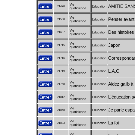
Vie
AMITIÉ SANS
Education
21470
quotidienne
Vie
Penser avant 
Education
21550
quotidienne
Vie
Des histoire
Education
21637
quotidienne
Vie
Japon
Education
21715
quotidienne
Vie
Correspondan
Education
21716
quotidienne
Vie
L.A.G
Education
21719
quotidienne
Vie
Aidez galib à 
Education
21768
quotidienne
Vie
L'éducation s
Education
21812
quotidienne
Vie
Je parle espag
Education
21868
quotidienne
Vie
La foi
Education
21893
quotidienne
Vie