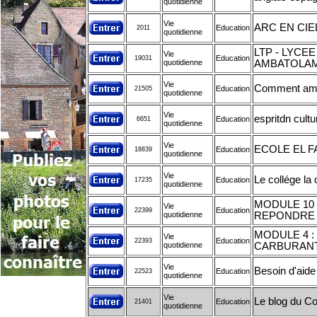
quotidienne
Vie
ARC EN CIE
Education
2011
quotidienne
LTP - LYC
Vie
Education
19031
quotidienne
AMBATOLAM
Vie
Comment améli
Education
21505
quotidienne
Vie
espritdn cultu
Education
6651
quotidienne
Vie
ECOLE EL 
Education
18839
quotidienne
Vie
Le collége la 
Education
17235
quotidienne
MODULE 10 
Vie
Education
22399
quotidienne
REPONDRE 
MODULE 4 :
Vie
Education
22393
quotidienne
CARBURAN
Vie
Besoin d'aide
Education
22523
quotidienne
Vie
Le blog du 
Education
21401
quotidienne