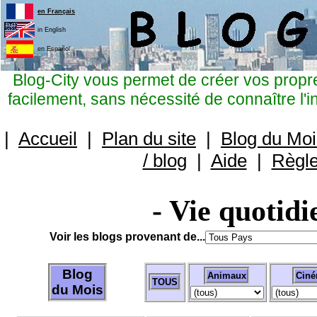
en Français
in English
en Español
Blog-City vous permet de créer vos propres 
facilement, sans nécessité de connaître l'i
|
Accueil
|
Plan du site
|
Blog du Moi
/ blog
|
Aide
|
Règl
- Vie quotid
Voir les blogs provenant de...
Blog
Animaux
Ciné
TOUS
du Mois