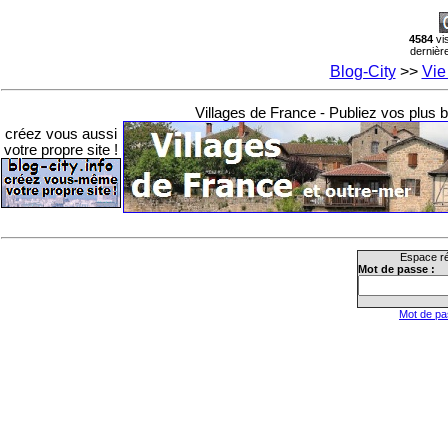
4584
vi
dernière
Blog-City
>>
Vie
Villages de France - Publiez vos plus be
créez vous aussi
votre propre site !
Espace ré
Mot de passe :
Mot de pa