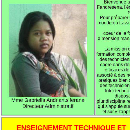
Bienvenue a
Fandresena, l'é
Pour préparer 
monde du travail
coeur de la 
dimension mana
La mission d
formation complè
des techniciens
cadre dans des
efficaces de
associé à des h
pratiques bien 
des technicien
futur techni
dispos
Mme Gabriella Andriantsiferana
pluridisciplinai
Directeur Administratif
qui s'appuie sur
et sur « l'ap
ENSEIGNEMENT TECHNIQUE ET