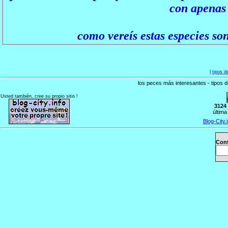
con apenas 
como vereís estas especies so
|
tipos d
los peces más interesantes - tipo
Usted también, cree su propio sitio !
3124
última
Blog-City.i
Cont