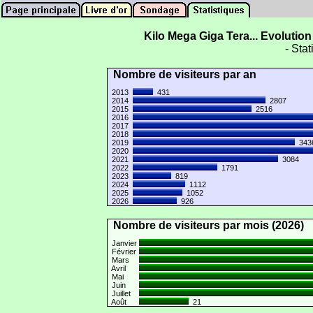
Kilo Mega Giga Tera... Evolutio
- Stat
Nombre de visiteurs par an
2013
431
2014
2807
2015
2516
2016
2017
2018
2019
34
2020
2021
3084
2022
1791
2023
819
2024
1112
2025
1052
2026
926
Nombre de visiteurs par mois (2026)
Janvier
Février
Mars
Avril
Mai
Juin
Juillet
Août
21