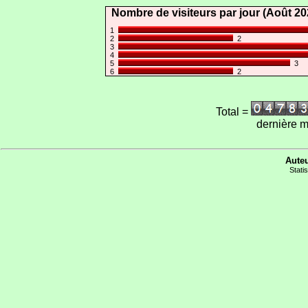
Nombre de visiteurs par jour (Août 20
1
2
2
3
4
5
3
6
2
Total =
dernière m
Auteu
Statis