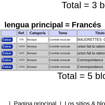
Total = 3 b
lengua principal = Francés
Ref.
Categoría
Tema
Título
MAJORETTES- 
Musique
Comédie musicale
3781
union fait la nation
Musique
Comédie musicale
21610
union fait la nation
Musique
Comédie musicale
21611
Correspondance
Musique
Comédie musicale
21815
Correspondance
Musique
Comédie musicale
21816
Total = 5 b
|
Pagina principal
|
Los sitios & b