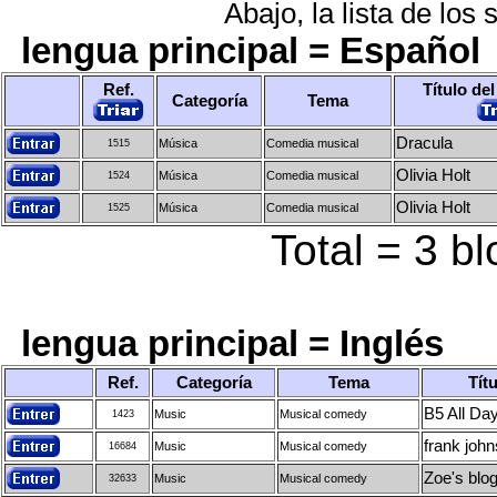
Abajo, la lista de los 
lengua principal = Español
Ref.
Título del
Categoría
Tema
Dracula
Música
Comedia musical
1515
Olivia Holt
Música
Comedia musical
1524
Olivia Holt
Música
Comedia musical
1525
Total = 3 b
lengua principal = Inglés
Ref.
Categoría
Tema
Títu
B5 All Day
Music
Musical comedy
1423
frank john
Music
Musical comedy
16684
Zoe's blo
Music
Musical comedy
32633