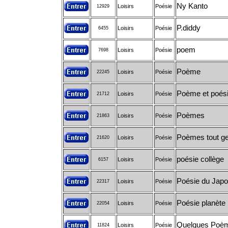
Ny Kanto
Loisirs
Poésie
12929
P.diddy
Loisirs
Poésie
6455
poem
Loisirs
Poésie
7698
Poème
Loisirs
Poésie
22245
Poème et poésie
Loisirs
Poésie
21712
Poèmes
Loisirs
Poésie
21863
Poèmes tout genr
Loisirs
Poésie
21620
poésie collège
Loisirs
Poésie
6157
Poésie du Jap
Loisirs
Poésie
22317
Poésie planète
Loisirs
Poésie
22054
Quelques Poèm
Loisirs
Poésie
11824