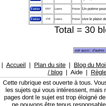
Un poème pour t
Loisirs
Poésie
19557
vive le plaisir 
Loisirs
Poésie
4706
Total = 30 b
voir aussi : d'autres
|
Accueil
|
Plan du site
|
Blog du Moi
/ blog
|
Aide
|
Règl
Cette rubrique est ouverte à tous. Vo
les sujets qui vous intéressent, mais
pages dont le sujet est trop éloigné de
ne pouvons être tenus responsable