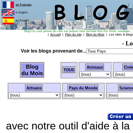
en Français
in English
en Español
Blog-City vous permet de créer vos propres sites (incluant livre d'or, forum, sondages...)
|
Accueil
|
Plan du site
|
Blog du Mois
| Les sites & blo
- Lo
Voir les blogs provenant de...
Blog
Animaux
Ciné
TOUS
du Mois
Artisans
Pays du Monde
Scienc
avec notre outil d'aide à l