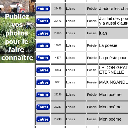
J adore les cha
Loisirs
Poésie
22449
J'ai fait des po
Loisirs
Poésie
20471
y a aussi d'aut
juan
Loisirs
Poésie
22055
La poésie
Loisirs
Poésie
13651
La poésie pour 
Loisirs
Poésie
4877
LE DON GRATU
Loisirs
Poésie
8514
ETERNELLE
MAX NGAND
Loisirs
Poésie
8021
Mon poème
Loisirs
Poésie
22246
Mon poème
Loisirs
Poésie
22247
Mon poème
Loisirs
Poésie
22248