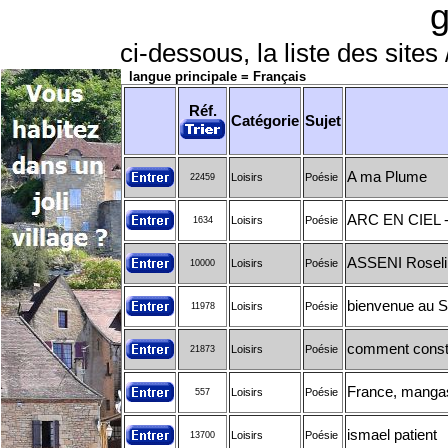
g
ci-dessous, la liste des sites 
langue principale = Français
Réf.
Catégorie
Sujet
A ma Plume
Loisirs
Poésie
22459
ARC EN CIEL 
Loisirs
Poésie
1634
ASSENI Roseli
Loisirs
Poésie
10000
bienvenue au S
Loisirs
Poésie
11978
comment constr
Loisirs
Poésie
21873
France, mangas,
Loisirs
Poésie
557
ismael patient
Loisirs
Poésie
13700