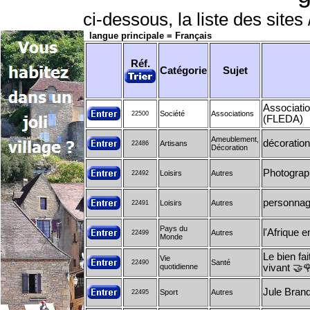
ci-dessous, la liste des sites 
langue principale = Français
Réf.
Catégorie
Sujet
Associatio
Société
Associations
22500
(FLEDA)
Ameublement,
décoration
Artisans
22486
Décoration
Photograp
Loisirs
Autres
22492
personnag
Loisirs
Autres
22491
Pays du
l'Afrique e
Autres
22499
Monde
Le bien fa
Vie
Santé
22490
quotidienne
vivant 🤝
Jule Bran
Sport
Autres
22495