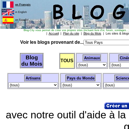
en Français
in English
en Español
Blog-City vous permet de créer vos propres sites (incluant livre d'or, forum, sondages...)
|
Accueil
|
Plan du site
|
Blog du Mois
| Les sites & blo
Voir les blogs provenant de...
Blog
Animaux
Ciné
TOUS
du Mois
Artisans
Pays du Monde
Scienc
avec notre outil d'aide à l
g