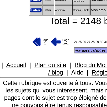
humaines
Mon amour
Animaux
Chiens, Chats
22552
Total = 2148 
Page
Page
-
24
25
26
27
28
29
30
3
1
préc.
voir aussi : d'autres
|
Accueil
|
Plan du site
|
Blog du Moi
/ blog
|
Aide
|
Règl
Cette rubrique est ouverte à tous. Vo
les sujets qui vous intéressent, mais
pages dont le sujet est trop éloigné de
ne pouvons être tenus responsable