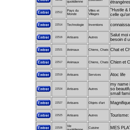
quotidienne
étrangères
"Hustle & 
Pays du
Villes et
22512
Monde
Villages
celle qu’o
connaiss
Technologie
Inventions
22514
Salut moi 
Artisans
Autres
22516
besoin d 
Chat et C
Animaux
Chiens, Chats
22521
Chien et 
Animaux
Chiens, Chats
22517
Atoc life
Artisans
Services
22519
my name is
so beautifu
Artisans
Autres
22524
small fami
Magnifiqu
Artisans
Objets d'art
22527
Tourisme:
Artisans
Autres
22525
Vie
MES PLA
Cuisine
22526
quotidienne