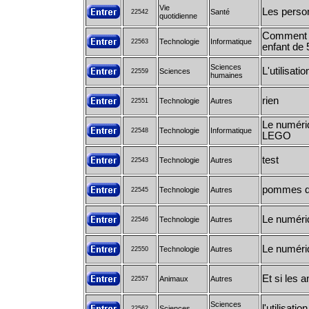
Vie
Les perso
Santé
22542
quotidienne
Comment e
Technologie
Informatique
22563
enfant de 
Sciences
L'utilisat
Sciences
22559
humaines
rien
Technologie
Autres
22551
Le numéri
Technologie
Informatique
22548
LEGO
test
Technologie
Autres
22543
pommes de
Technologie
Autres
22545
Le numéri
Technologie
Autres
22546
Le numériq
Technologie
Autres
22550
Et si les 
Animaux
Autres
22557
Sciences
l'utilisat
Sciences
22562