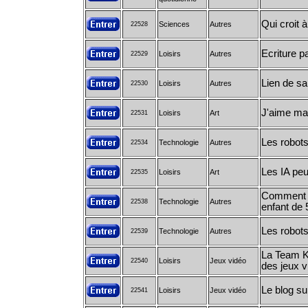
Qui croit 
Sciences
Autres
22528
Ecriture p
Loisirs
Autres
22529
Lien de s
Loisirs
Autres
22530
J'aime ma 
Loisirs
Art
22531
Les robots
Technologie
Autres
22534
Les IA peu
Loisirs
Art
22535
Comment e
Technologie
Autres
22538
enfant de 
Les robot
Technologie
Autres
22539
La Team Ka
Loisirs
Jeux vidéo
22540
des jeux v
Le blog su
Loisirs
Jeux vidéo
22541