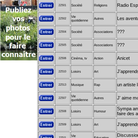
Radio Esp
Société
Religions
22501
Vie
Les aventu
Autres
22502
quotidienne
???
Société
Associations
22504
???
Société
Associations
22505
Anicet
Cinéma, tv
Action
22506
J'apprend
Loisirs
Art
22510
un artiste 
Musique
Rap
22513
Vie
J' aime m
Autres
22507
quotidienne
Sympa amu
Loisirs
Humour
22508
faire des 
J'apprend
Loisirs
Art
22509
Discussio
Vie
Education
22511