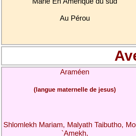
Marie En Amérique du sud
Au Pérou
Av
Araméen
(langue maternelle de jesus)
Shlomlekh Mariam, Malyath Taibutho, Mo
`Amekh,