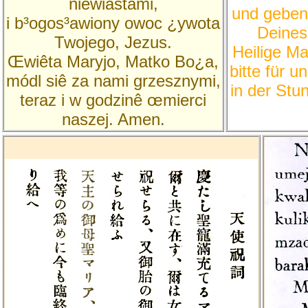
niewiastami,
und gebene
i b³ogos³awiony owoc ¿ywota
Deines
Twojego, Jezus.
Heilige Ma
Œwiêta Maryjo, Matko Bo¿a,
bitte für u
módl siê za nami grzesznymi,
in der Stu
teraz i w godzinê œmierci
naszej. Amen.