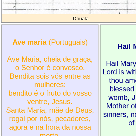
Douala.
Ave maria
(Portuguais)
Hail
Ave Maria, cheia de graça,
Hail Mary,
o Senhor é convosco.
Lord is wi
Bendita sois vós entre as
thou am
mulheres;
blessed i
bendito é o fruto do vosso
womb, J
ventre, Jesus.
Mother of
Santa Maria, mãe de Deus,
sinners, n
rogai por nós, pecadores,
of
agora e na hora da nossa
morte.