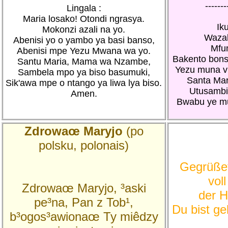
-------
Lingala :
Maria losako! Otondi ngrasya.
Ik
Mokonzi azali na yo.
Wazal
Abenisi yo o yambo ya basi banso,
Mfu
Abenisi mpe Yezu Mwana wa yo.
Bakento bons
Santu Maria, Mama wa Nzambe,
Yezu muna v
Sambela mpo ya biso basumuki,
Santa Mar
Sik'awa mpe o ntango ya liwa lya biso.
Utusambid
Amen.
Bwabu ye mu
Zdrowaœ Maryjo
(po
polsku, polonais)
Gegrüßet
vol
Zdrowaœ Maryjo, ³aski
der He
pe³na, Pan z Tob¹,
Du bist ge
b³ogos³awionaœ Ty miêdzy