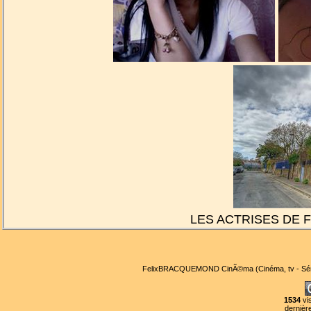
LES ACTRISES DE
FelixBRACQUEMOND CinÃ©ma (Cinéma, tv - S
1534
vi
dernièr