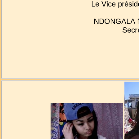
Le Vice présid
NDONGALA ME
Secré