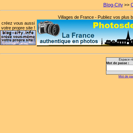
Blog-City
>>
C
Villages de France - Publiez vos plus be
créez vous aussi
votre propre site !
Espace ré
Mot de passe :
Mot de pa