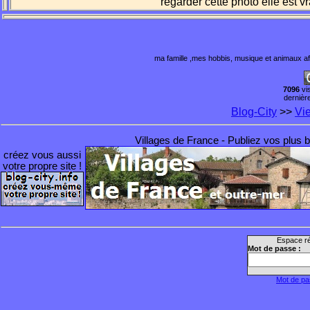
regarder cette photo elle est 
ma famille ,mes hobbis, musique et animaux a
7096
vi
dernière
Blog-City
>>
Vi
Villages de France - Publiez vos plus be
créez vous aussi
votre propre site !
Espace ré
Mot de passe :
Mot de pa